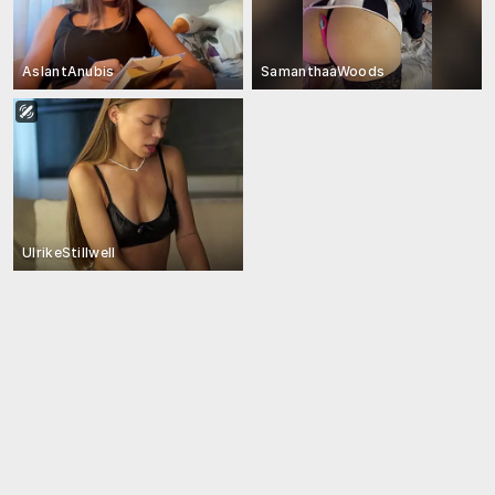
AslantAnubis
SamanthaaWoods
UlrikeStillwell