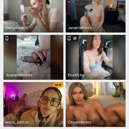
KerryKausch
JanettePerro
Juananddulcex
EvaXOAir
mara_switch
ChloeVelvetx