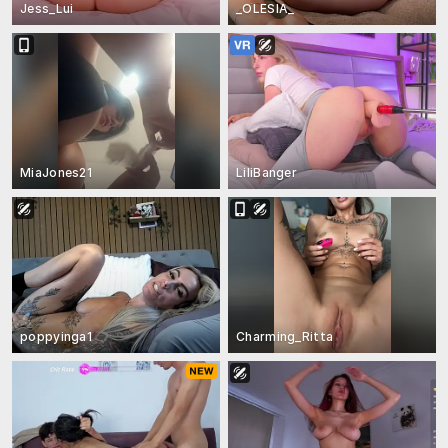
Jess_Lui
_OLESIA_
MiaJones21
LiliBanger
poppyinga1
Charming_Ritta