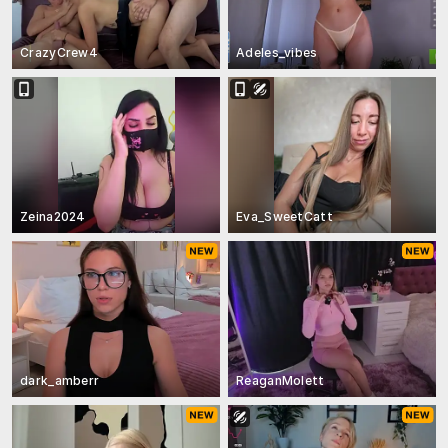
CrazyCrew4
Adeles_vibes
Zeina2024
Eva_SweetCatt
dark_amberr
ReaganMolett