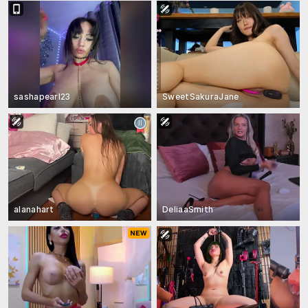
sashapearl23
SweetSakuraJane
alanahart
DeliaaSmith