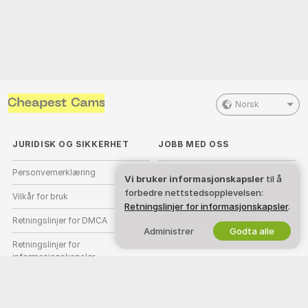
Norsk
JURIDISK OG SIKKERHET
JOBB MED OSS
Personvernerklæring
Bli en modell
Vi bruker informasjonskapsler
til å
forbedre nettstedsopplevelsen:
Vilkår for bruk
Studio-registrering
Retningslinjer for informasjonskapsler
.
Retningslinjer for DMCA
Webcam Affiliate-program
Administrer
Godta alle
Retningslinjer for
informasjonskapsler
Guide til foreldrekontroll
Hjelp mot slaveri