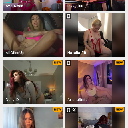
Ava_Noah
lexxy_luu
AllOiledUp
Natalia_Fit
Dolly_Di
ArianaSmit_