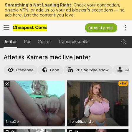
Something's Not Loading Right.
Check your connection,
disable VPN, or add us to your ad blocker's exceptions — no
ads here, just the content you love.
Bli med gratis
Jenter
Par
Gutter
Transseksuelle
Atletisk Kamera med live jenter
Utseende
Land
Pris og type show
Akt
NisaXo
IleneElizondo