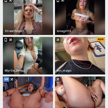
StreetSquirt
lunagirl13
Myrtle_Beach
evi_magic