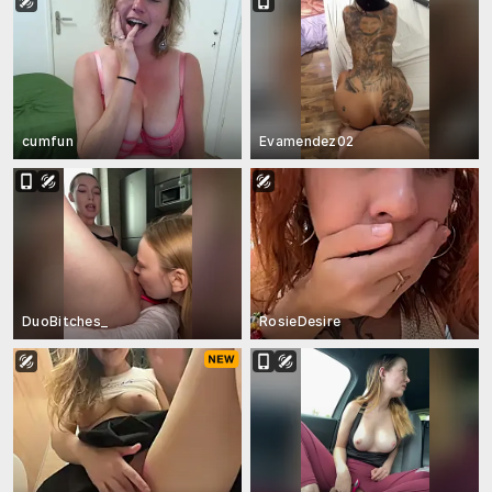
cumfun
Evamendez02
DuoBitches_
RosieDesire