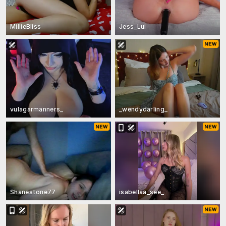
MillieBliss
Jess_Lui
vulagarmanners_
_wendydarling_
Shanestone77
isabellaa_see_