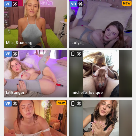
MIla_Stunning
Lolya_
LiliBanger
michelle_lovique