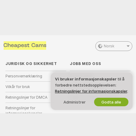
Norsk
JURIDISK OG SIKKERHET
JOBB MED OSS
Personvernerklæring
Bli en modell
Vi bruker informasjonskapsler
til å
forbedre nettstedsopplevelsen:
Vilkår for bruk
Studio-registrering
Retningslinjer for informasjonskapsler
.
Retningslinjer for DMCA
Webcam Affiliate-program
Administrer
Godta alle
Retningslinjer for
informasjonskapsler
Guide til foreldrekontroll
Hjelp mot slaveri