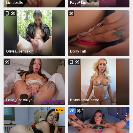
Lunabelle_
FayeFlame
Olivia_Jemison
DollyTall
Leila_Brooklyn
bonniemarieexo