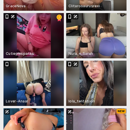
GraceNova
Clitarosaurusrexi
Cutiepiespanks
Nura_n_Sarah
Lover-Anaal
lola_tentatiion