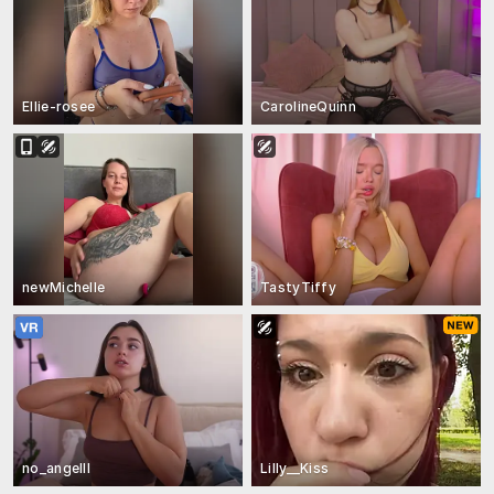
Ellie-rosee
CarolineQuinn
newMichelle
TastyTiffy
no_angelll
Lilly__Kiss