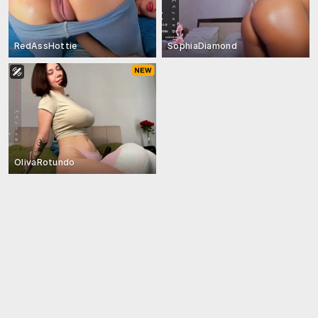
RedAssHottie
SophiaDiamond
OlivaRotundo