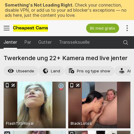
Something's Not Loading Right.
Check your connection,
disable VPN, or add us to your ad blocker's exceptions — no
ads here, just the content you love.
Bli med gratis
Jenter
Par
Gutter
Transseksuelle
Twerkende ung 22+ Kamera med live jenter
Utseende
Land
Pris og type show
Akt
FlashTitsRoyal
BlackLotos