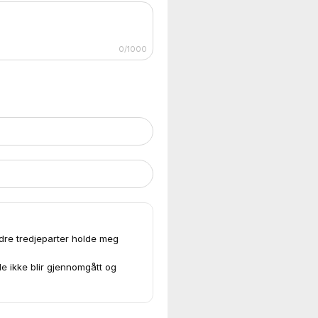
0/1000
ndre tredjeparter holde meg
de ikke blir gjennomgått og