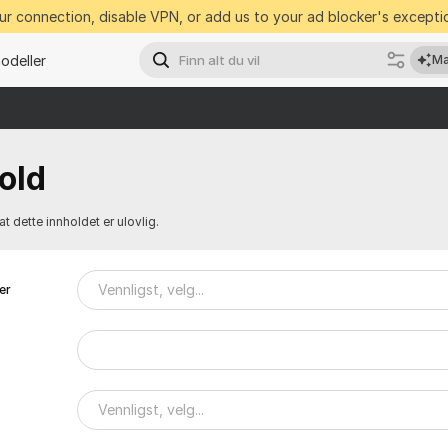
r connection, disable VPN, or add us to your ad blocker's exceptio
deller
Ma
old
t dette innholdet er ulovlig.
Vennligst, velg...
er
Vennligst, velg...