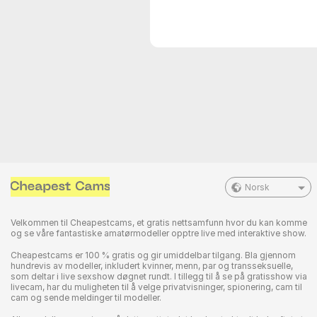
Norsk
Velkommen til Cheapestcams, et gratis nettsamfunn hvor du kan komme
og se våre fantastiske amatørmodeller opptre live med interaktive show.
Cheapestcams er 100 % gratis og gir umiddelbar tilgang. Bla gjennom
hundrevis av modeller, inkludert kvinner, menn, par og transseksuelle,
som deltar i live sexshow døgnet rundt. I tillegg til å se på gratisshow via
livecam, har du muligheten til å velge privatvisninger, spionering, cam til
cam og sende meldinger til modeller.