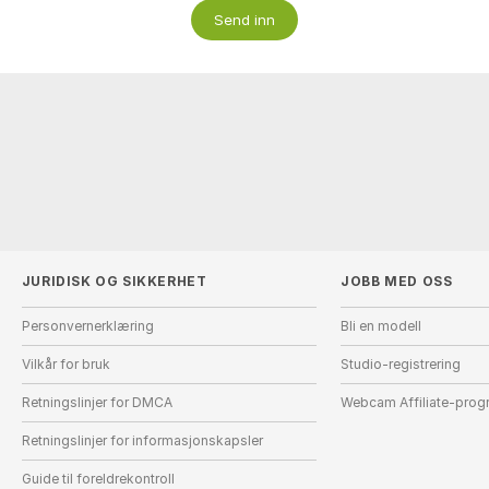
Send inn
JURIDISK OG SIKKERHET
JOBB MED OSS
Personvernerklæring
Bli en modell
Vilkår for bruk
Studio-registrering
Retningslinjer for DMCA
Webcam Affiliate-prog
Retningslinjer for informasjonskapsler
Guide til foreldrekontroll