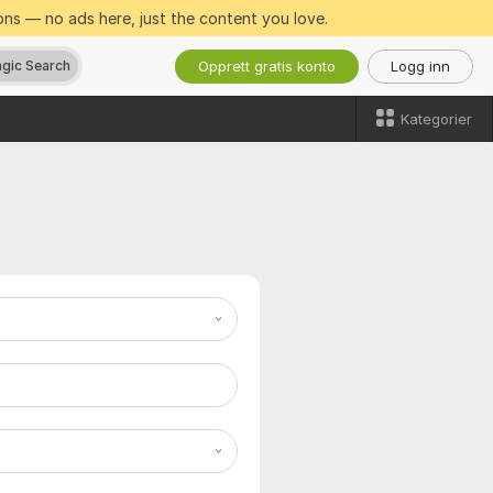
ns — no ads here, just the content you love.
Opprett gratis konto
Logg inn
gic Search
Kategorier