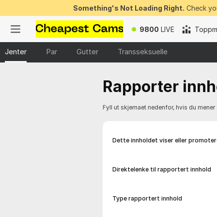
Something's Not Loading Right.
Check you
9800
LIVE
Toppmo
Jenter
Par
Gutter
Transseksuelle
Rapporter innh
Fyll ut skjemaet nedenfor, hvis du mener a
Dette innholdet viser eller promoter
Direktelenke til rapportert innhold
Type rapportert innhold